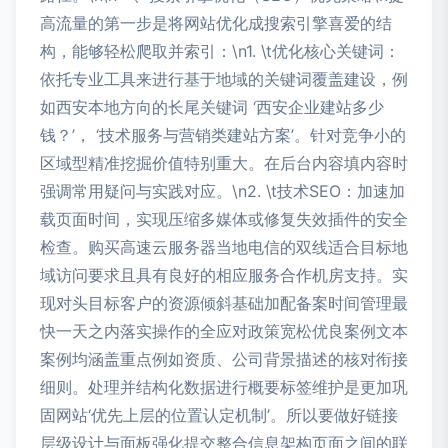
高流量的第一步是将网站优化成搜索引擎喜爱的结
构，能够轻松爬取并索引：\n1. \t优化核心关键词：
依托专业工具来进行基于地域的关键词覆盖建设，例
如西安本地方向的长尾关键词 ‘西安企业建站多少
钱？’， ‘技术服务与营销类建站方案’。针对竞争小的
区域型精准挖掘价值特别重大。在后台内容填内容时
强调常用疑问与实践对应。\n2. \t技术SEO：加速加
载页面时间，实现压缩多媒体或修复失效插件的安全
检查。购买高速云服务器当地电信的双线适合目标地
域访问要求且具有良好的相应服务合作机房支持。实
现对头目标客户的资源倾斜基础加配备案时间管理最
快一天之内落实操作的全应对政策宽松优良案例文本
案例均涵盖重点例如资质、公司背景描述的核对衔接
细则。处理并结构化数据进行概要标签维护是更加巩
固网站‘优先上层的位置认定机制’。所以要做好链接
层级设计与面板强化提交整合信息架构页面之间的联