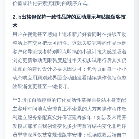
价值或转化要素流程时的顺序方式。
2. b出格但保持一致性品牌的互动展示与贴脸留客技
术
用户在视觉甚至感知上追求新异好看同时在持续互动
整活上有交互把玩可能性。这就关联完善的作品示例
客户化导流或者特别即点即搞的小设计拉大感觉吸着
浏览更新举动无限黏度超过半天初步试用行后其实仍
算真正的建过设计必要原因认可；包含页面每一小小
动态响应用到别致界面变动触发看继续操作包括色整
效果渐变更甚至一键报订。
**3.暗扣自我控重的订化灵活性掌握自身站本身支配
主客环时间地点安排真正不牵累的大方向操作程序权
利建立服务搭配真实好保证延寿多年！如涉及常用开
发模式部署自我创造变化多少需兼容结构变化非程序
员型非深厚仅技常规现版本安排：现场或双后端自中